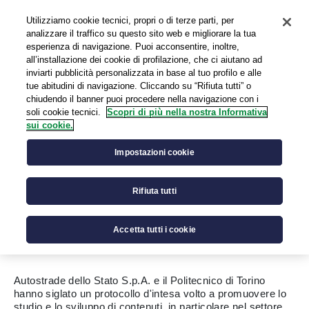
Utilizziamo cookie tecnici, propri o di terze parti, per
EN
analizzare il traffico su questo sito web e migliorare la tua
esperienza di navigazione. Puoi acconsentire, inoltre,
all’installazione dei cookie di profilazione, che ci aiutano ad
inviarti pubblicità personalizzata in base al tuo profilo e alle
tue abitudini di navigazione. Cliccando su “Rifiuta tutti” o
chiudendo il banner puoi procedere nella navigazione con i
IL MIO PRESS KIT
soli cookie tecnici.
Scopri di più nella nostra Informativa
0
sui cookie.
Autostrade dello Stato e
Impostazioni cookie
Politecnico di Torino: nuova
Partnership per l’innovazione e
Rifiuta tutti
la sicurezza.
Accetta tutti i cookie
Autostrade dello Stato S.p.A. e il Politecnico di Torino
hanno siglato un protocollo d'intesa volto a promuovere lo
studio e lo sviluppo di contenuti, in particolare nel settore