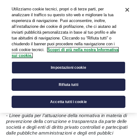
Utilizziamo cookie tecnici, propri o di terze parti, per
EN
analizzare il traffico su questo sito web e migliorare la tua
esperienza di navigazione. Puoi acconsentire, inoltre,
all’installazione dei cookie di profilazione, che ci aiutano ad
inviarti pubblicità personalizzata in base al tuo profilo e alle
Società Trasparente
tue abitudini di navigazione. Cliccando su “Rifiuta tutti” o
chiudendo il banner puoi procedere nella navigazione con i
soli cookie tecnici.
Scopri di più nella nostra Informativa
sui cookie.
La presente sezione contiene - per quanto applicabile alla
Impostazioni cookie
Società - i dati, i documenti e le informazioni in base a:
- D.lgs. 33/2013 "Riordino della disciplina riguardante gli
Rifiuta tutti
obblighi di pubblicità, trasparenza e diffusione di
informazioni da parte delle Pubbliche Amministrazioni”,
così come modificato dal d.lgs. 97/2016;
Accetta tutti i cookie
-
Linee guida per l’attuazione della normativa in materia di
prevenzione della corruzione e trasparenza da parte delle
società e degli enti di diritto privato controllati e partecipati
dalle pubbliche amministrazioni e degli enti pubblici