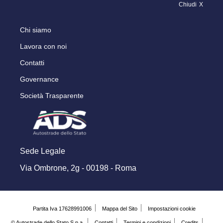
Chiudi
Chi siamo
Lavora con noi
Contatti
Governance
Società Trasparente
Sede Legale
Via Ombrone, 2g - 00198 - Roma
Partita Iva 17628991006
Mappa del Sito
Impostazioni cookie
© Autostrade dello Stato S.p.a.
Contatti
Termini e condizioni
Credits