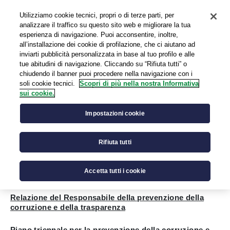
Utilizziamo cookie tecnici, propri o di terze parti, per
EN
analizzare il traffico su questo sito web e migliorare la tua
esperienza di navigazione. Puoi acconsentire, inoltre,
all’installazione dei cookie di profilazione, che ci aiutano ad
inviarti pubblicità personalizzata in base al tuo profilo e alle
tue abitudini di navigazione. Cliccando su “Rifiuta tutti” o
chiudendo il banner puoi procedere nella navigazione con i
soli cookie tecnici.
Scopri di più nella nostra Informativa
sui cookie.
Altri contenuti - Prevenzione della
corruzione
Impostazioni cookie
Rifiuta tutti
Responsabile della Prevenzione della corruzione e
Accetta tutti i cookie
della trasparenza
Relazione del Responsabile della prevenzione della
corruzione e della trasparenza
Piano triennale per la prevenzione della corruzione e