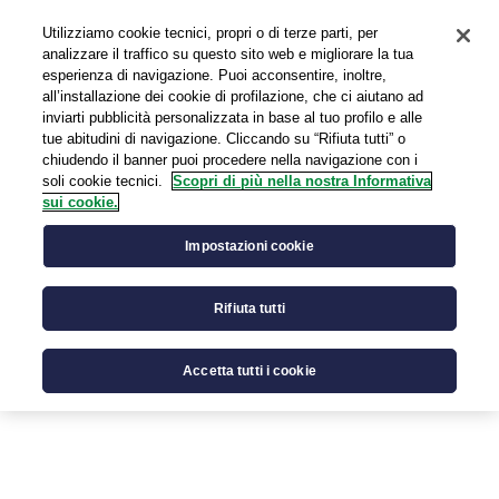
Utilizziamo cookie tecnici, propri o di terze parti, per
EN
analizzare il traffico su questo sito web e migliorare la tua
esperienza di navigazione. Puoi acconsentire, inoltre,
all’installazione dei cookie di profilazione, che ci aiutano ad
inviarti pubblicità personalizzata in base al tuo profilo e alle
tue abitudini di navigazione. Cliccando su “Rifiuta tutti” o
chiudendo il banner puoi procedere nella navigazione con i
soli cookie tecnici.
Scopri di più nella nostra Informativa
sui cookie.
Incarico di Direttore Generale
Impostazioni cookie
Rifiuta tutti
Accetta tutti i cookie
La Società attualmente non ha conferito l’incarico di
Direttore Generale.