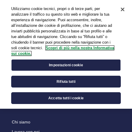
Utilizziamo cookie tecnici, propri o di terze parti, per
EN
analizzare il traffico su questo sito web e migliorare la tua
esperienza di navigazione. Puoi acconsentire, inoltre,
all’installazione dei cookie di profilazione, che ci aiutano ad
inviarti pubblicità personalizzata in base al tuo profilo e alle
tue abitudini di navigazione. Cliccando su “Rifiuta tutti” o
chiudendo il banner puoi procedere nella navigazione con i
soli cookie tecnici.
Scopri di più nella nostra Informativa
sui cookie.
Carta dei servizi e standard di
qualità
Impostazioni cookie
Attualmente non sussistono dati relativi a tale fattispecie.
Rifiuta tutti
Accetta tutti i cookie
Chiudi
Chi siamo
Lavora con noi