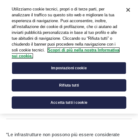
Utilizziamo cookie tecnici, propri o di terze parti, per
EN
analizzare il traffico su questo sito web e migliorare la tua
esperienza di navigazione. Puoi acconsentire, inoltre,
all’installazione dei cookie di profilazione, che ci aiutano ad
inviarti pubblicità personalizzata in base al tuo profilo e alle
tue abitudini di navigazione. Cliccando su “Rifiuta tutti” o
chiudendo il banner puoi procedere nella navigazione con i
IL MIO PRESS KIT
soli cookie tecnici.
Scopri di più nella nostra Informativa
0
sui cookie.
Forum “Autostrade del Futuro”
Impostazioni cookie
all’Università Federico II di
Napoli, Cozzoli: “Innovazione e
Rifiuta tutti
sicurezza guidano il nostro
modello”
Accetta tutti i cookie
“Le infrastrutture non possono più essere considerate