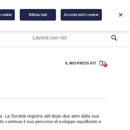
 cookie
Rifiuta tutti
Accetta tutti i cookie
A
EN
A
A
Lavora con noi
IL MIO PRESS KIT
0
. La Società registra utili dopo due anni dalla sua
o continua il suo percorso di sviluppo equilibrato e